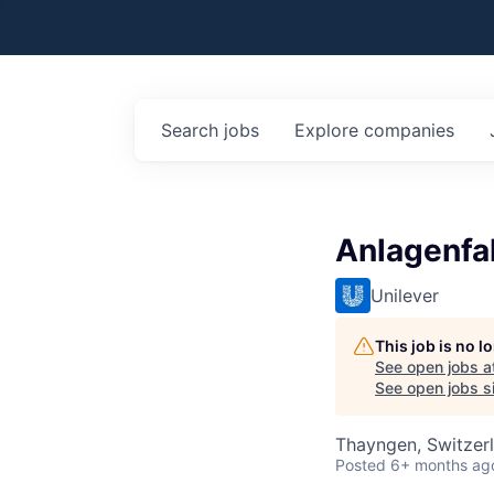
Search
jobs
Explore
companies
Anlagenfah
Unilever
This job is no 
See open jobs a
See open jobs si
Thayngen, Switzer
Posted
6+ months ag