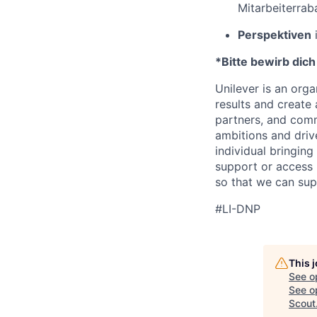
Mitarbeiterrab
Perspektiven
*Bitte bewirb dich
Unilever is an orga
results and create 
partners, and comm
ambitions and drive
individual bring
ing
support or access 
so that we can sup
#LI-DNP
This 
See o
See op
Scout