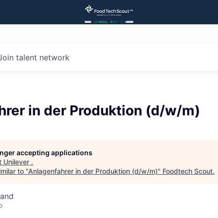
Join talent network
rer in der Produktion (d/w/m)
longer accepting applications
t
Unilever
.
milar to "
Anlagenfahrer in der Produktion (d/w/m)
"
Foodtech Scout
.
land
o