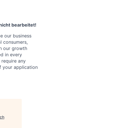
icht bearbeitet!
ve our business
al consumers,
ch our growth
ed in every
 require any
 your application
ch