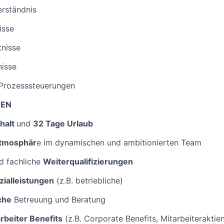
erständnis
isse
tnisse
nisse
 Prozesssteuerungen
TEN
ehalt
und
32 Tage Urlaub
atmosphär
e im dynamischen und ambitionierten Team
d fachliche
Weiterqualifizierungen
zialleistungen
(z.B. betriebliche)
che
Betreuung und Beratung
rbeiter Benefits
(z.B. Corporate Benefits, Mitarbeiterakti