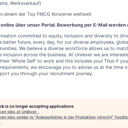
atte, Werksverkauf)
in einem der Top FMCG Konzerne weltweit
 online über unser Portal. Bewerbung per E-Mail werden n
nisation committed to equity, inclusion and diversity
to dri
a better future, every day, for our diverse employees, glob
unities. We believe a diverse workforce allows us to mat
 inclusion across the business. At Unilever we are interest
their ‘Whole Self’
to work and this includes you! Thus if you
requirements, we encourage you to advise us at the time of
port you through your recruitment journey.
job is no longer accepting applications
pen jobs at
Unilever
.
en jobs similar to "
Anlagenfahrer in der Produktion (d/w/m)
"
Foodte
.