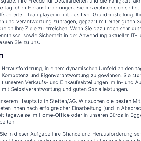
gabe. Ihre Freude für Detailarbeiten und die Fähigkeit, akr
ie täglichen Herausforderungen. Sie bezeichnen sich selbst a
ilfsbereite:r Teamplayer:in mit positiver Grundeinstellung. I
zen und Verantwortung zu tragen, gepaart mit einer guten 
lgreich Ihre Ziele zu erreichen. Wenn Sie dazu noch sehr gu
nntnisse, sowie Sicherheit in der Anwendung aktueller IT-
assen Sie zu uns.
n
ie Herausforderung, in einem dynamischen Umfeld an den t
 Kompetenz und Eigenverantwortung zu gewinnen. Sie steh
 unseren Verkaufs- und Einkaufsabteilungen im In- und Au
 mit Selbstverantwortung und guten Sozialleistungen.
unserem Hauptsitz in Stetten/AG. Wir suchen die besten Mit
eten Ihnen nach erfolgreicher Einarbeitung (und in Abspr
it tageweise im Home-Office oder in unseren Büros in Egg
beiten
ie in dieser Aufgabe Ihre Chance und Herausforderung se
 mit Ihren vollständigen Bewerbungsunterlagen inklusive F