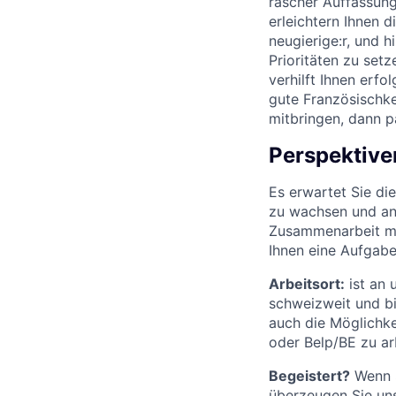
rascher Auffassungs
erleichtern Ihnen d
neugierige:r, und h
Prioritäten zu set
verhilft Ihnen erfo
gute Französischke
mitbringen, dann p
Perspektive
Es erwartet Sie d
zu wachsen und an
Zusammenarbeit mit
Ihnen eine Aufgabe
Arbeitsort
:
ist an 
schweizweit und bi
auch die Möglichke
oder Belp/BE zu ar
Begeistert?
Wenn S
überzeugen Sie uns