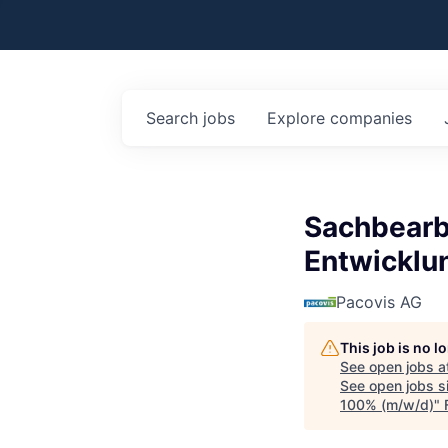
Search
jobs
Explore
companies
Sachbearb
Entwicklu
Pacovis AG
This job is no 
See open jobs a
See open jobs si
100% (m/w/d)
"