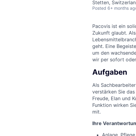
Stetten, Switzerla
Posted
6+ months ag
Pacovis ist ein so
Zukunft glaubt. Als
Lebensmittelbranch
geht. Eine Begeist
um den wachsenden
wir per sofort ode
Aufgaben
Als Sachbearbeite
verstärken Sie da
Freude, Elan und K
Funktion wirken Si
mit.
Ihre Verantwortun
Anlage, Pflege