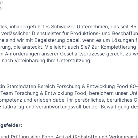
nd
o
lides, inhabergeführtes Schweizer Unternehmen, das seit 85
 verlässlicher Dienstleister für Produktions- und Beschaffu
e sind wir mit Begeisterung dabei, wenn es um Lösungen f
erung, die ansteckt. Vielleicht auch Sie? Zur Komplettierun
 Anforderungen unserer Geschäftsprozesse gerecht zu w
r nach Vereinbarung Ihre Unterstützung.
r:in Stammdaten Bereich Forschung & Entwicklung Food 80
s Team Forschung & Entwicklung Food, bereichern unser Un
ompetenz und erleben dabei Ihr persönliches, berufliches Gl
e tatkräftig und verantwortungsvoll bei der Bewältigung d
gsfelder:
 und Prüfung aller Food-Artikel (Rohstoffe und Verkaufsarti