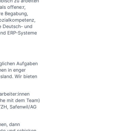
ibisch zu arbeiten
ls offene:r,
hre Begabung,
Sozialkompetenz,
te Deutsch- und
 und ERP-Systeme
äglichen Aufgaben
en in enger
sland. Wir bieten
arbeiter:innen
ache mit dem Team)
/ZH, Safenwil/AG
hen, dann
oto und schicken