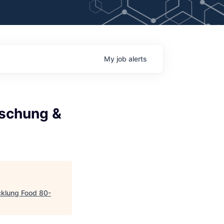
My
job
alerts
rschung &
cklung Food 80-