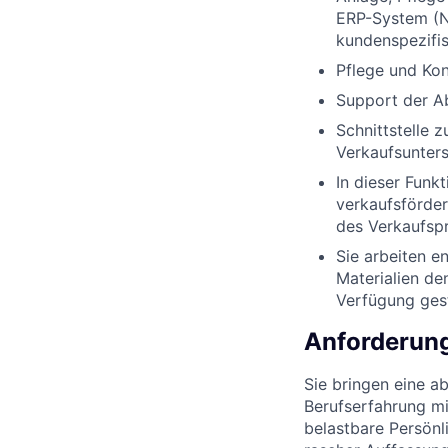
ERP-System (Na
kundenspezifi
Pflege und Kon
Support der A
Schnittstelle 
Verkaufsunters
In dieser Funkt
verkaufsförder
des Verkaufsp
Sie arbeiten e
Materialien de
Verfügung gest
Anforderun
Sie bringen eine 
Berufserfahrung mi
belastbare Persönl