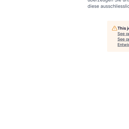
diese ausschliessl
This 
See o
See op
Entwi