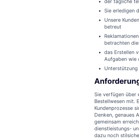
der tägliche t
Sie erledigen 
Unsere Kunden 
betreut
Reklamationen 
betrachten die
das Erstellen 
Aufgaben wie 
Unterstützung 
Anforderun
Sie verfügen über
Bestellwesen mit. 
Kundenprozesse sin
Denken, genaues Ar
gemeinsam erreiche
dienstleistungs- u
dazu noch stilsich