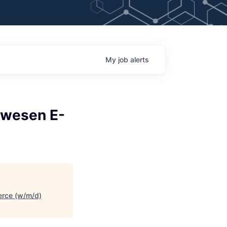
My
job
alerts
lwesen E-
erce (w/m/d)