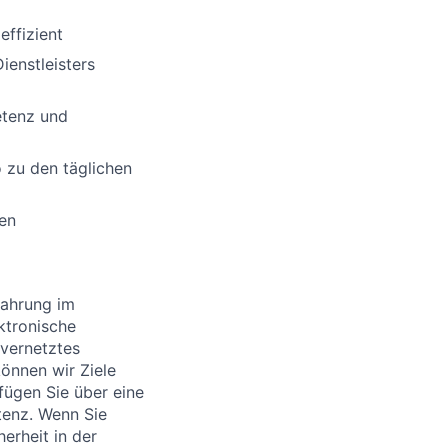
effizient
enstleisters
etenz und
 zu den täglichen
sen
fahrung im
ktronische
 vernetztes
können wir Ziele
fügen Sie über eine
tenz. Wenn Sie
erheit in der