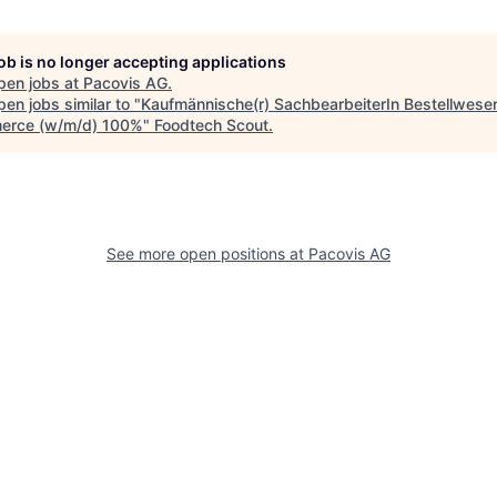
job is no longer accepting applications
pen jobs at
Pacovis AG
.
en jobs similar to "
Kaufmännische(r) SachbearbeiterIn Bestellwese
erce (w/m/d) 100%
"
Foodtech Scout
.
See more open positions at
Pacovis AG