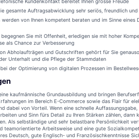
elefonische Kundenkontakt bereitet Ihnen grosse Freude
die gesamte Auftragsabwicklung sehr seriös, freundlich und 
werden von Ihnen kompetent beraten und im Sinne eines Di
begegnen Sie mit Offenheit, erledigen sie mit hoher Komp
se als Chance zur Verbesserung
von Abholaufträgen und Gutschriften gehört für Sie genauso
der Unterhalt und die Pflege der Stammdaten
bei der Optimierung von digitalen Prozessen im Bestellwe
gen
 eine kaufmännische Grundausbildung und bringen Berufser
Erfahrungen im Bereich E-Commerce sowie das Flair für ele
d dabei von Vorteil. Wenn eine schnelle Auffassungsgabe,
beiten und Sinn fürs Detail zu Ihren Stärken zählen, dann 
n. Als selbständige und sehr belastbare Persönlichkeit ver
nd teamorientierte Arbeitsweise und eine gute Sozialkompe
eres Deutsch, gute Englisch- und Französischkenntnisse Sich