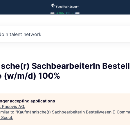
Join talent network
sche(r) SachbearbeiterIn Bestel
 (w/m/d) 100%
longer accepting applications
t
Pacovis AG
.
milar to "
Kaufmännische(r) SachbearbeiterIn Bestellwesen E-Comm
 Scout
.