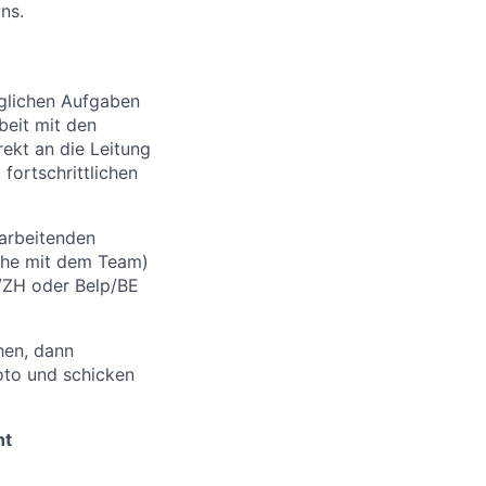
ns.
äglichen Aufgaben
eit mit den
rekt an die Leitung
fortschrittlichen
tarbeitenden
ache mit dem Team)
/ZH oder Belp/BE
hen, dann
oto und schicken
ht