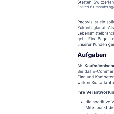
Stetten, Switzerla
Posted
6+ months ag
Pacovis ist ein so
Zukunft glaubt. Als
Lebensmittelbranch
geht. Eine Begeist
unserer Kunden ger
Aufgaben
Als
Kaufmännische
Sie das E-Commerc
Elan und Kompetenz
wirken Sie tatkräf
Ihre Verantwortun
die speditive 
Mittelpunkt di