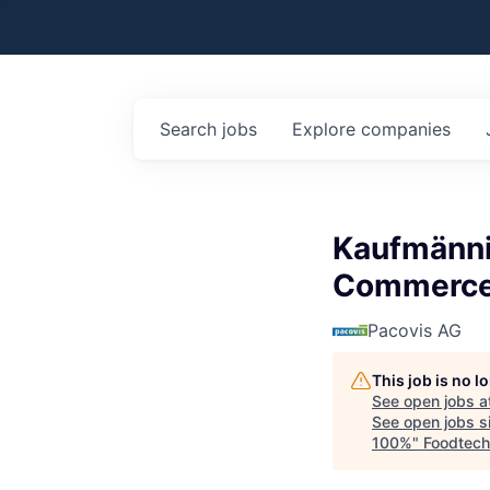
Search
jobs
Explore
companies
Kaufmänni
Commerce
Pacovis AG
This job is no 
See open jobs a
See open jobs si
100%
"
Foodtech