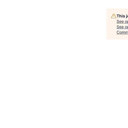
This 
See o
See op
Comm