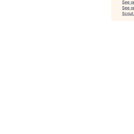
See o
See op
Scout