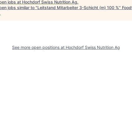
pen jobs at
Hochdorf Swiss Nutrition Ag
.
en jobs similar to "
Leitstand Mitarbeiter 3-Schicht (m) 100 %
"
Food
.
See more open positions at
Hochdorf Swiss Nutrition Ag