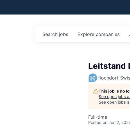
Search
jobs
Explore
companies
Leitstand 
Hochdorf Swis
This job is no 
See open jobs a
See open jobs si
Full-time
Posted
on Jun 2, 202