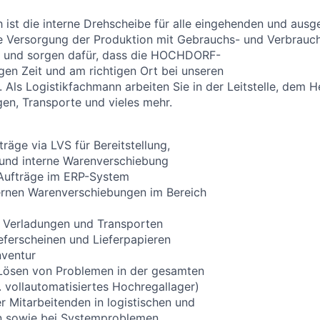
h ist die interne Drehscheibe für alle eingehenden und au
e Versorgung der Produktion mit Gebrauchs- und Verbrauch
 und sorgen dafür, dass die HOCHDORF-
igen Zeit und am richtigen Ort bei unseren
ls Logistikfachmann arbeiten Sie in der Leitstelle, dem H
en, Transporte und vieles mehr.
träge via LVS für Bereitstellung,
und interne Warenverschiebung
Aufträge im ERP-System
ternen Warenverschiebungen im Bereich
n Verladungen und Transporten
ieferscheinen und Lieferpapieren
Inventur
 Lösen von Problemen in der gesamten
l. vollautomatisiertes Hochregallager)
r Mitarbeitenden in logistischen und
n sowie bei Systemproblemen