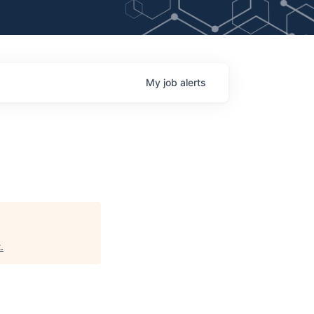
My
job
alerts
t
.