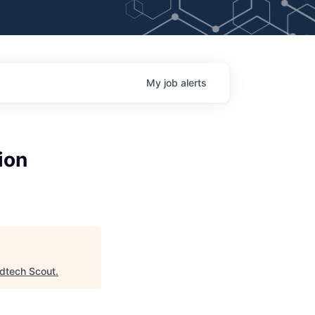
My
job
alerts
ion
dtech Scout
.