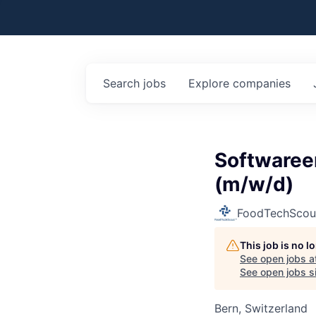
Search
jobs
Explore
companies
Softwareen
(m/w/d)
FoodTechScou
This job is no 
See open jobs a
See open jobs si
Bern, Switzerland