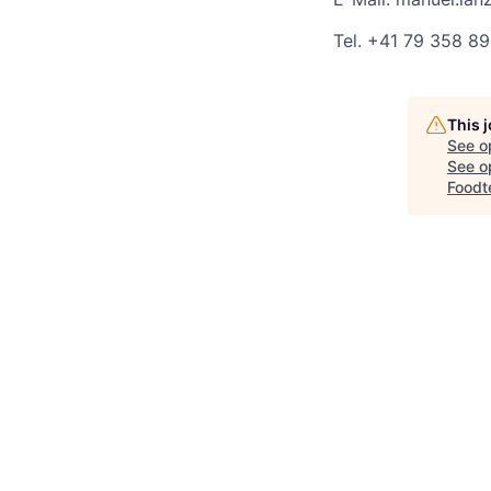
Tel. +41 79 358 89
This 
See o
See op
Foodt