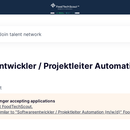
Join talent network
twickler / Projektleiter Automat
t
longer accepting applications
t
FoodTechScout
.
milar to "
Softwareentwickler / Projektleiter Automation (m/w/d)
"
Foo