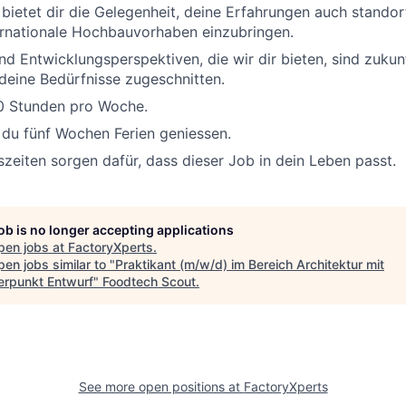
 bietet dir die Gelegenheit, deine Erfahrungen auch standor
ernationale Hochbauvorhaben einzubringen.
und Entwicklungsperspektiven, die wir dir bieten, sind zukun
f deine Bedürfnisse zugeschnitten.
40 Stunden pro Woche.
 du fünf Wochen Ferien geniessen.
tszeiten sorgen dafür, dass dieser Job in dein Leben passt.
job is no longer accepting applications
pen jobs at
FactoryXperts
.
en jobs similar to "
Praktikant (m/w/d) im Bereich Architektur mit
rpunkt Entwurf
"
Foodtech Scout
.
See more open positions at
FactoryXperts