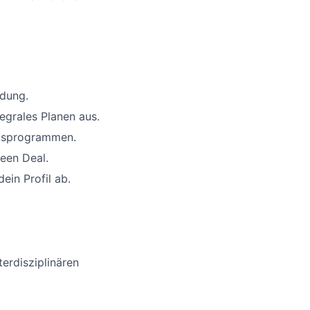
ldung.
egrales Planen aus.
ungsprogrammen.
een Deal.
ein Profil ab.
terdisziplinären