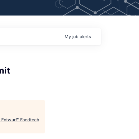
My
job
alerts
mit
t Entwurf
"
Foodtech