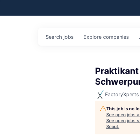
Search
jobs
Explore
companies
Praktikant
Schwerpun
FactoryXperts
This job is no 
See open jobs a
See open jobs si
Scout
.