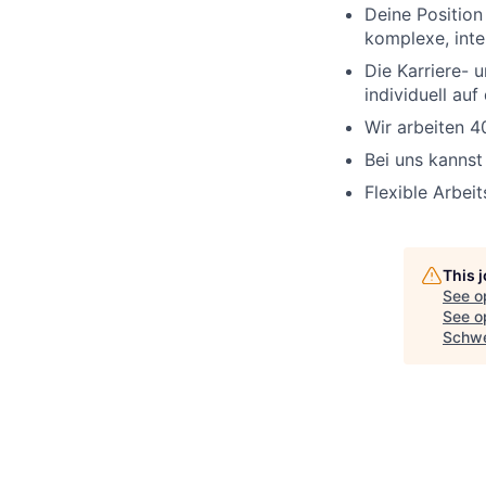
Deine Position
komplexe, int
Die Karriere- 
individuell au
Wir arbeiten 
Bei uns kannst
Flexible Arbei
This 
See o
See op
Schwe