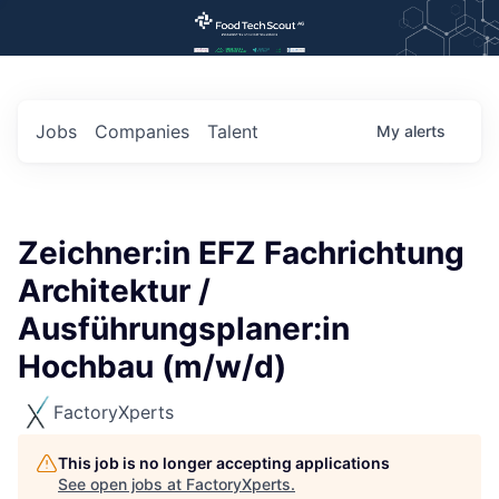
Jobs
Companies
Talent
My
alerts
Zeichner:in EFZ Fachrichtung
Architektur /
Ausführungsplaner:in
Hochbau (m/w/d)
FactoryXperts
This job is no longer accepting applications
See open jobs at
FactoryXperts
.