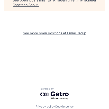
See open jobs similar to "
Anlagenführer:in Mischerei
"
Foodtech Scout
.
See more open positions at
Emmi Group
Powered by Getro.com
Privacy policy
Cookie policy