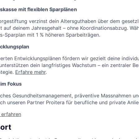
skasse mit flexiblen Sparplänen
rgestiftung verzinst dein Altersguthaben über dem gesetz
rt auf deinem Jahresgehalt – ohne Koordinationsabzug. Wä
s-Sparplan mit 1 % höheren Sparbeiträgen.
icklungsplan
rten Entwicklungsplänen fördern wir gezielt deine individu
terstützen dein langfristiges Wachstum – ein zentraler Bes
ategie.
Erfahre mehr
.
 im Fokus
bliches Gesundheitsmanagement, präventive Massnahmen un
ch unseren Partner Proitera für berufliche und private Anli
 erfahren
ort