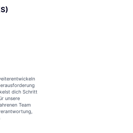
KS)
weiterentwickeln
Herausforderung
elst dich Schritt
ür unsere
rfahrenen Team
verantwortung,
h