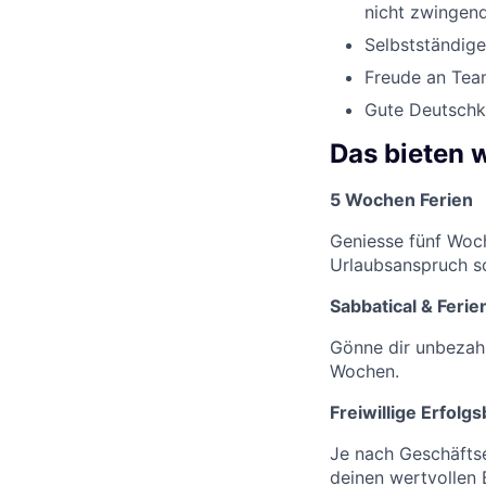
nicht zwingen
Selbstständige
Freude an Tea
Gute Deutschk
Das bieten w
5 Wochen Ferien
Geniesse fünf Woch
Urlaubsanspruch sc
Sabbatical & Ferie
Gönne dir unbezahl
Wochen.
Freiwillige Erfolg
Je nach Geschäftse
deinen wertvollen