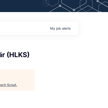
My
job
alerts
är (HLKS)
tech Scout
.