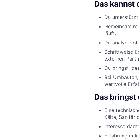
Das kannst 
Du unterstütz
Gemeinsam mit 
läuft.
Du analysierst
Schrittweise ü
externen Partn
Du bringst Ide
Bei Umbauten, 
wertvolle Erf
Das bringst 
Eine technisch
Kälte, Sanitär
Interesse dara
Erfahrung in I