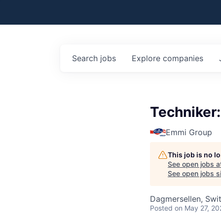
Search
jobs
Explore
companies
Techniker:
Emmi Group
This job is no 
See open jobs a
See open jobs si
Dagmersellen, Swi
Posted
on May 27, 20