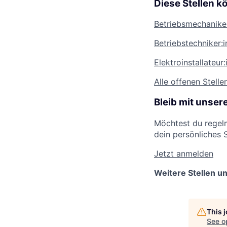
Diese Stellen k
Betriebsmechaniker
Betriebstechniker:i
Elektroinstallateur
Alle offenen Stelle
Bleib mit unse
Möchtest du regelm
dein persönliches 
Jetzt anmelden
Weitere Stellen u
This 
See o