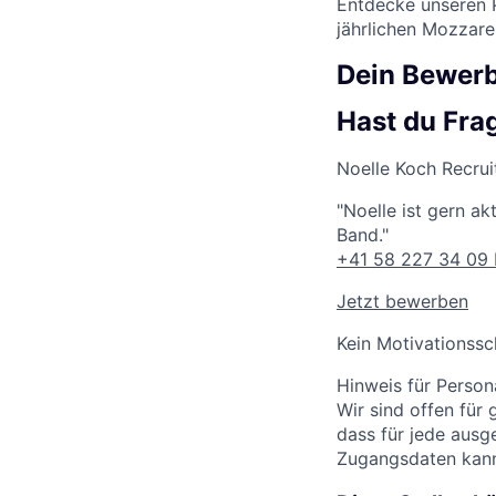
Entdecke unseren P
jährlichen Mozzare
Dein Bewer
Hast du Fra
Noelle Koch
Recrui
"Noelle ist gern a
Band."
+41 58 227 34 09
Jetzt bewerben
Kein Motivationssc
Hinweis für Persona
Wir sind offen für
dass für jede ausg
Zugangsdaten kan