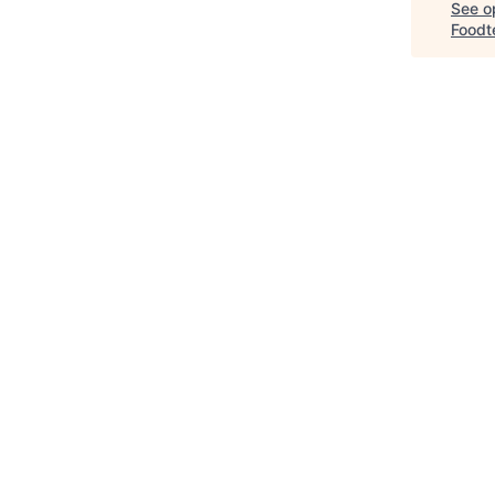
See op
Foodt