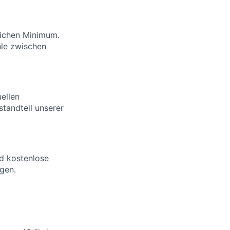
lichen Minimum.
hle zwischen
ellen
tandteil unserer
d kostenlose
egen.