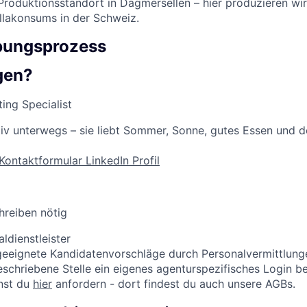
roduktionsstandort in Dagmersellen – hier produzieren wir
llakonsums in der Schweiz.
bungsprozess
gen?
ting Specialist
ktiv unterwegs – sie liebt Sommer, Sonne, gutes Essen und 
Kontaktformular
LinkedIn Profil
hreiben nötig
ldienstleister
 geeignete Kandidatenvorschläge durch Personalvermittlunge
eschriebene Stelle ein eigenes agenturspezifisches Login be
nst du
hier
anfordern - dort findest du auch unsere AGBs.