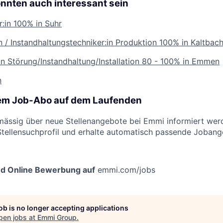
önnten auch interessant sein
:in
100% in Suhr
n / Instandhaltungstechniker:in Produktion
100% in Kaltbac
:in Störung/Instandhaltung/Installation
80 - 100% in Emmen
n
rem Job-Abo auf dem Laufenden
ässig über neue Stellenangebote bei Emmi informiert werd
Stellensuchprofil und erhalte automatisch passende Jobang
nd Online Bewerbung auf
emmi.com/jobs
job is no longer accepting applications
pen jobs at
Emmi Group
.