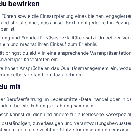
du bewirken
s Führen sowie die Einsatzplanung eines kleinen, engagiert
 und stellst sicher, dass unser Sortiment jederzeit in Bezu
bar ist.
rung und Freude für Käsespezialitäten setzt du bei der Ve
 ein und machst ihren Einkauf zum Erlebnis.
tät bringst du aktiv in eine ansprechende Warenpräsentation
hwertiger Käseplatten ein.
ere hohen Ansprüche an das Qualitätsmanagement ein, woz
iten selbstverständlich dazu gehören.
du mit
er Berufserfahrung im Lebensmittel-Detailhandel oder in 
zudem bereits Führungserfahrung sammeln.
ch kannst du dich und andere für auserlesene Käsespeziali
lbstständigen, zuverlässigen und verantwortungsbewussten
leinen Team eine wichtige Stütze für unseren gemeinsamen