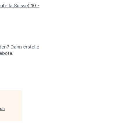
ute la Suisse)
10 -
en? Dann erstelle
ebote.
ech