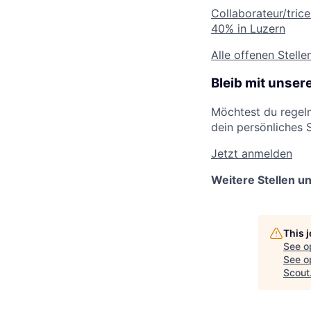
Collaborateur/tric
40% in Luzern
Alle offenen Stelle
Bleib mit unse
Möchtest du regelm
dein persönliches 
Jetzt anmelden
Weitere Stellen u
This 
See o
See op
Scout