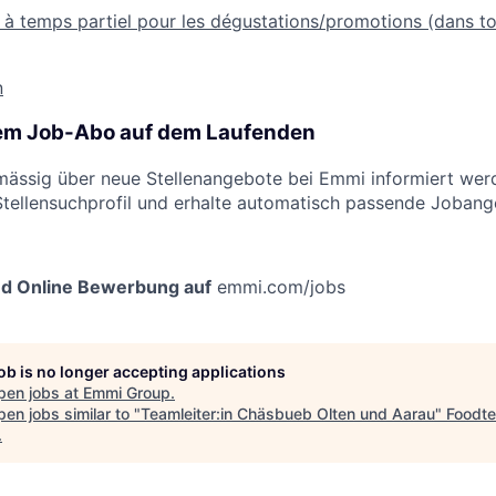
e à temps partiel pour les dégustations/promotions (dans to
n
rem Job-Abo auf dem Laufenden
ässig über neue Stellenangebote bei Emmi informiert werd
Stellensuchprofil und erhalte automatisch passende Jobang
nd Online Bewerbung auf
emmi.com/jobs
job is no longer accepting applications
pen jobs at
Emmi Group
.
en jobs similar to "
Teamleiter:in Chäsbueb Olten und Aarau
"
Foodt
.