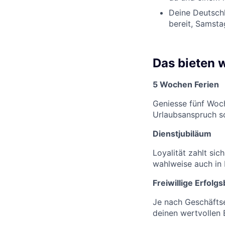
Deine Deutschk
bereit, Samsta
Das bieten w
5 Wochen Ferien
Geniesse fünf Woch
Urlaubsanspruch sc
Dienstjubiläum
Loyalität zahlt sic
wahlweise auch in 
Freiwillige Erfolg
Je nach Geschäftse
deinen wertvollen