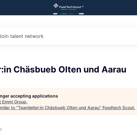
Join talent network
r:in Chäsbueb Olten und Aarau
longer accepting applications
t
Emmi Group
.
milar to "
Teamleiter:in Chäsbueb Olten und Aarau
"
Foodtech Scout
.
o