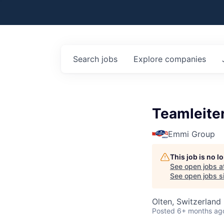
Search
jobs
Explore
companies
Teamleite
Emmi Group
This job is no 
See open jobs a
See open jobs si
Olten, Switzerland
Posted
6+ months ag