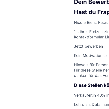
Dein Bewer
Hast du Fra
Nicole Bienz
Recrui
“In ihrer Freizeit 
Kontaktformular
Li
Jetzt bewerben
Kein Motivationssc
Hinweis für Persona
Für diese Stelle n
danken für das Ver
Diese Stellen k
Verkäufer:in
40% i
Lehre als Detailha