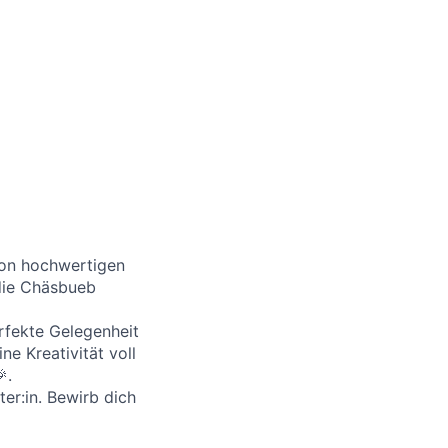
 von hochwertigen
die Chäsbueb
rfekte Gelegenheit
e Kreativität voll
.
er:in. Bewirb dich