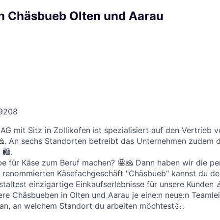
in Chäsbueb Olten und Aarau
9208
G mit Sitz in Zollikofen ist spezialisiert auf den Vertrieb
 🧀. An sechs Standorten betreibt das Unternehmen zudem 
 🛍.
ebe für Käse zum Beruf machen? 🤩🧀 Dann haben wir die pe
im renommierten Käsefachgeschäft "Chäsbueb" kannst du dein
taltest einzigartige Einkaufserlebnisse für unsere Kunden 
ere Chäsbueben in Olten und Aarau je eine:n neue:n Teamleit
 an, an welchem Standort du arbeiten möchtest💪.