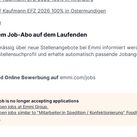
u / Kaufmann EFZ 2026
100% in Ostermundigen
n
rem Job-Abo auf dem Laufenden
ässig über neue Stellenangebote bei Emmi informiert werd
Stellensuchprofil und erhalte automatisch passende Jobang
nd Online Bewerbung auf
emmi.com/jobs
job is no longer accepting applications
pen jobs at
Emmi Group
.
en jobs similar to "
Mitarbeiter:in Spedition / Konfektionierung
"
Food
.