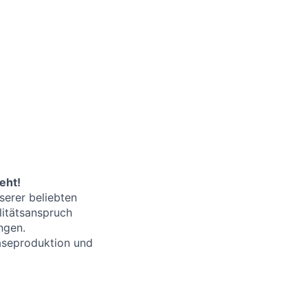
eht!
serer beliebten
litätsanspruch
ngen.
Käseproduktion und