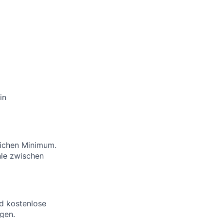
in
lichen Minimum.
hle zwischen
d kostenlose
egen.