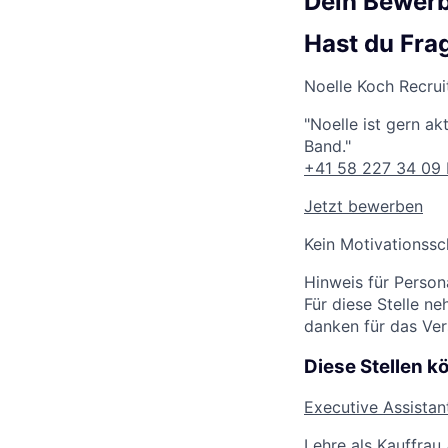
Dein Bewer
Hast du Fra
Noelle Koch
Recrui
"Noelle ist gern a
Band."
+41 58 227 34 09
Jetzt bewerben
Kein Motivationssc
Hinweis für Persona
Für diese Stelle n
danken für das Ver
Diese Stellen k
Executive Assistan
Lehre als Kauffra