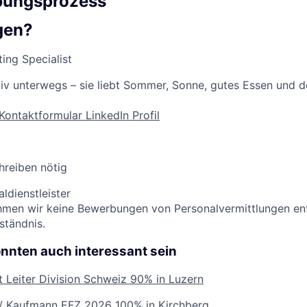
bungsprozess
gen?
ting Specialist
ktiv unterwegs – sie liebt Sommer, Sonne, gutes Essen und 
Kontaktformular
LinkedIn Profil
hreiben nötig
ldienstleister
ehmen wir keine Bewerbungen von Personalvermittlungen en
ständnis.
önnten auch interessant sein
t Leiter Division Schweiz
90% in Luzern
u / Kaufmann EFZ 2026
100% in Kirchberg