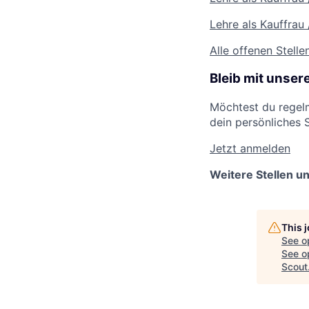
Lehre als Kauffra
Alle offenen Stelle
Bleib mit unse
Möchtest du regelm
dein persönliches 
Jetzt anmelden
Weitere Stellen u
This 
See o
See op
Scout