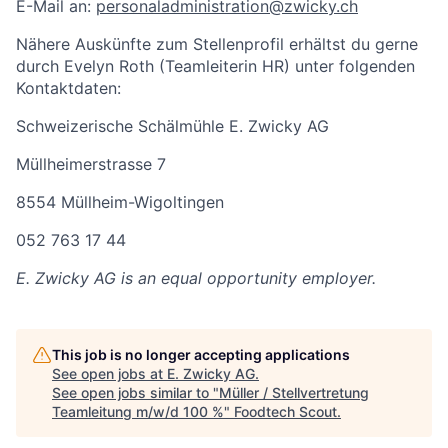
E-Mail an:
personaladministration@zwicky.ch
Nähere Auskünfte zum Stellenprofil erhältst du gerne
durch Evelyn Roth (Teamleiterin HR) unter folgenden
Kontaktdaten:
Schweizerische Schälmühle E. Zwicky AG
Müllheimerstrasse 7
8554 Müllheim-Wigoltingen
052 763 17 44
E. Zwicky AG
is an equal opportunity employer.
This job is no longer accepting applications
See open jobs at
E. Zwicky AG
.
See open jobs similar to "
Müller / Stellvertretung
Teamleitung m/w/d 100 %
"
Foodtech Scout
.