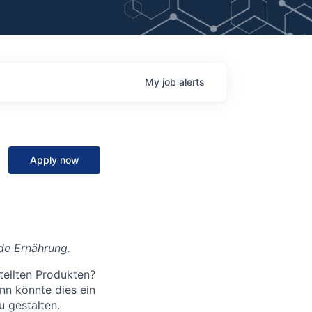
My
job
alerts
Apply now
nde Ernährung.
tellten Produkten?
nn könnte dies ein
u gestalten.