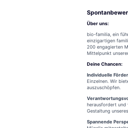
Spontanbewerb
Über uns:
bio-familia, ein fü
einzigartigen fami
200 engagierten Mi
Mittelpunkt unserer
Deine Chancen:
Individuelle Förde
Einzelnen. Wir bie
auszuschöpfen.
Verantwortungsvo
herausfordert und v
Gestaltung unseres
Spannende Perspe