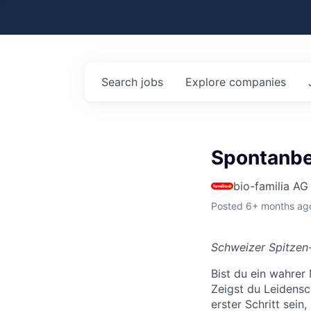
Search
jobs
Explore
companies
Spontanb
bio-familia AG
Posted
6+ months ag
Schweizer Spitzen-
Bist du ein wahrer
Zeigst du Leidensc
erster Schritt sei